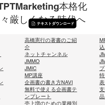
TPTMarketing本格化
益々厳しくなる時代へ
テキストダウンロード
高橋憲行の著書のご紹
M
介
込
ッ
ネットチャンネル
J
JMMO
J
ン
JMIC
​
MP講座
​
ン
企画書の書き方NAVI
表
無料で使える企画書テ
​
ィ
ンプレート
品
売上増のための業種別