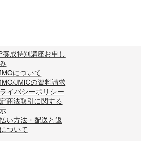
P養成特別講座お申し
み
MMOについて
MMO/JMICの資料請求
プライバシーポリシー
特定商法取引に関する
示
支払い方法・配送と返
について