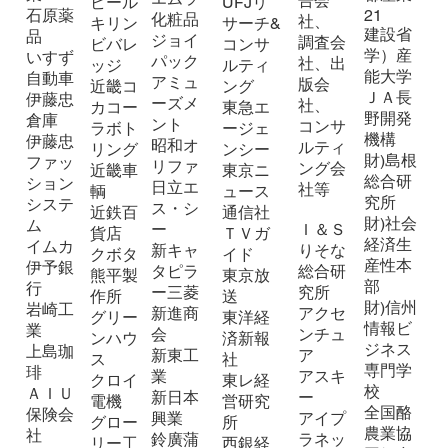
告会
ビール
UFJリ
石原薬
21
化粧品
社、
キリン
サーチ&
建設省
品
ジョイ
調査会
ビバレ
コンサ
学）産
いすず
パック
社、出
ッジ
ルティ
能大学
自動車
アミュ
版会
近畿コ
ング
ＪＡ長
伊藤忠
ーズメ
社、
カコー
東急エ
野開発
倉庫
ント
コンサ
ラボト
ージェ
機構
伊藤忠
昭和オ
ルティ
リング
ンシー
財)島根
ファッ
リファ
ング会
近畿車
東京ニ
総合研
ション
日立エ
社等
輌
ュース
究所
システ
ス・シ
近鉄百
通信社
財)社会
ム
ー
Ｉ＆Ｓ
貨店
ＴＶガ
経済生
イムカ
新キャ
りそな
クボタ
イド
産性本
伊予銀
タピラ
総合研
熊平製
東京放
部
行
ー三菱
究所
作所
送
財)信州
岩崎工
新進商
アクセ
グリー
東洋経
情報ビ
業
会
ンチュ
ンハウ
済新報
ジネス
上島珈
新東工
ア
ス
社
専門学
琲
業
アスキ
クロイ
東レ経
校
ＡＩＵ
新日本
ー
電機
営研究
全国酪
保険会
興業
アイプ
グロー
所
農業協
社
鈴廣蒲
ラネッ
リー工
西銀経