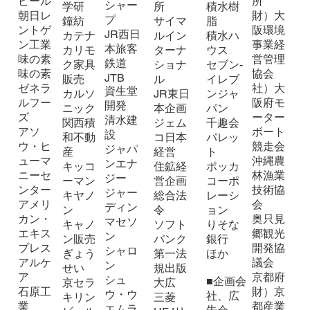
ビール
所
シャー
学研
所
積水樹
朝日レ
財）大
プ
鐘紡
サイマ
脂
ントゲ
阪環境
JR西日
カテナ
ルイン
積水ハ
ン工業
事業経
本旅客
カリモ
ターナ
ウス
味の素
営管理
鉄道
ク家具
ショナ
セブン-
味の素
協会
JTB
販売
ル
イレブ
ゼネラ
社）大
資生堂
カルソ
JR東日
ンジャ
ルフー
阪府モ
開発
ニック
本企画
パン
ズ
ーター
清水建
関西積
ジェム
千趣会
アソ
ボート
設
和不動
コ日本
パレッ
ウ・ヒ
競走会
ジャパ
産
経営
ト
ューマ
沖縄農
ンエナ
キッコ
住鉱経
ポッカ
ニーセ
林漁業
ジー
ーマン
営企画
コーポ
ンター
技術協
ジャー
キヤノ
総合法
レーシ
アメリ
会
ディン
ン
令
ョン
カン・
奥只見
マセソ
キャノ
ソフト
りそな
エキス
郷観光
ン
ン販売
バンク
銀行
プレス
開発協
シャロ
ぎょう
第一法
ほか
アルケ
議会
ン
せい
規出版
ア
京都府
シュ
■企画会
京セラ
大広
石原工
財）京
ウ・ウ
社、広
キリン
三菱
業
都産業
エムラ