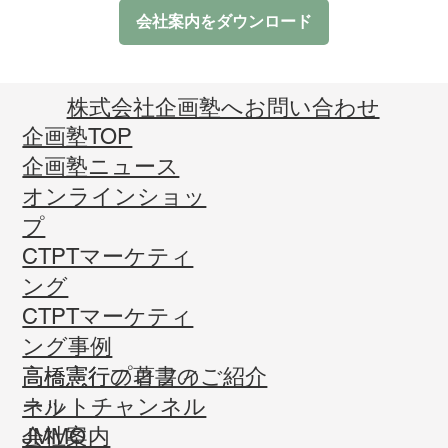
会社案内をダウンロード
​株式会社企画塾へお問い合わせ
企画塾TOP
企画塾ニュース
オンラインショッ
プ
CTPTマーケティ
ング
CTPTマーケティ
ング事例
高橋憲行プロフィ
高橋憲行の著書のご紹介
ール
ネットチャンネル
会社案内
JMMO