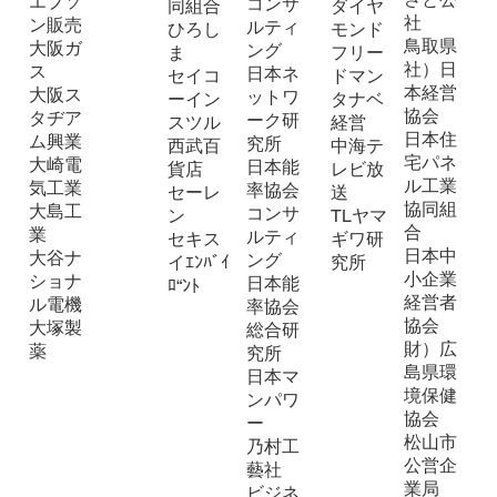
エプソ
コンサ
同組合
ダイヤ
社
ン販売
ルティ
ひろし
モンド
鳥取県
大阪ガ
ング
ま
フリー
社）日
ス
日本ネ
セイコ
ドマン
本経営
大阪ス
ットワ
ーイン
タナベ
協会
タヂア
ーク研
スツル
経営
日本住
ム興業
究所
西武百
中海テ
宅パネ
大崎電
日本能
貨店
レビ放
ル工業
気工業
率協会
セーレ
送
協同組
大島工
コンサ
ン
TLヤマ
合
業
ルティ
セキス
ギワ研
日本中
大谷ナ
ング
イｴﾝﾊﾞｲ
究所
小企業
ショナ
日本能
ﾛ“ﾝﾄ
経営者
ル電機
率協会
協会
大塚製
総合研
財）広
薬
究所
島県環
日本マ
境保健
ンパワ
協会
ー
松山市
乃村工
公営企
藝社
業局
ビジネ