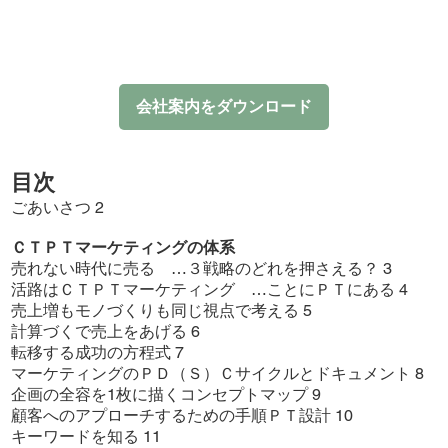
会社案内をダウンロード
目次
ごあいさつ 2
ＣＴＰＴマーケティングの体系
売れない時代に売る …３戦略のどれを押さえる？ 3
活路はＣＴＰＴマーケティング …ことにＰＴにある 4
売上増もモノづくりも同じ視点で考える 5
計算づくで売上をあげる 6
転移する成功の方程式 7
マーケティングのＰＤ（Ｓ）Ｃサイクルとドキュメント 8
企画の全容を1枚に描くコンセプトマップ 9
顧客へのアプローチするための手順ＰＴ設計 10
キーワードを知る 11