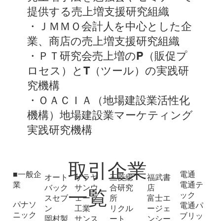
提供する売上増支援研究組織
・ＪＭＭＯ会計人を中心とした企
業、商店の売上増支援研究組織
・ＰＴ研究会売上増のP（販促プ
ロセス）とT（ツール）の実践研
究機構
・ＯＡＣＩＡ（地場建設業活性化
機構）地場建設業マーケティング
実践研究機構
​​取引企業
■一般企
電通
オート
サラヤ
三菱総
福武書
業
電通テ
バック
サンウ
合研究
店
一覧
ック
スセブ
ェーブ
所
富士エ
パナソ
電通パ
ン
工業
リクル
ージェ
ニック
ブリッ
岡村製
サンス
ート
ンシー