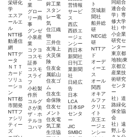
同組合
栄研化
鉾工業
ト
業
営情報
連合会
学
スタン
茨城新
グロー
サービ
学）専
エスア
レー電
聞社
リー商
ス
修大学
ールエ
気
船井総
事
西広
社）中
ル
住江織
研
グンゼ
西鉄エ
小企業
NTT移
物
NEC総
小泉産
ージェ
研究セ
動通信
三井住
研
業
ンシー
ンター
網
友海上
NTTア
コクヨ
西日本
東京都
NTTデ
火災保
ド
コスモ
新聞社
地独)東
ータ
険
オーデ
証券
日刊工
京都立
ＮＴＴ
住友金
ィーエ
コスモ
業新聞
産業技
カード
属鉱山
ス
スライ
社
術研究
ソリュ
住友ゴ
オール
フ
日経広
センタ
ーショ
ム
関西
小松製
告
ー
ン
住友生
オキア
作所
日本
社）道
NTT都
命保険
ルファ
コルグ
LCA
路緑化
市開発
住友セ
クリエ
日本SP
さが美
保全協
NTTフ
メント
イト
センタ
ザ・ホ
会
ァシリ
住友電
京王エ
ー
テルヨ
社）遠
ティー
気工業
ージェ
JIC
コハマ
野ふる
ズ
生活協
SMBC
ンシー
さと公