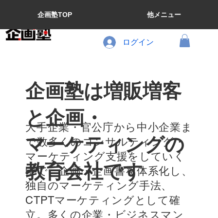
企画塾TOP
他メニュー
ログイン
企画塾は増販増客
と企画・
大手企業・官公庁から中小企業ま
マーケティングの
で数多くのコンサルティング・
マーケティング支援をしていく
教育会社です
中で、企画・企画書を体系化し、
独自のマーケティング手法、
CTPTマーケティングとして確
立。多くの企業・ビジネスマン