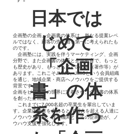
​日本では
じめて
企画塾の企画、企画書の体系は、単なる提案レベ
ルではなく、顧客の売上増を第一に考えられたも
のです。
企画塾には、実践を伴うマーケティング、企画
「企画
分野で、また企画書の体系と企画教育で、もっと
も歴史があり、もっとも多くの出力（著作等）が
あります。これこそJMMO、JMICという会員組織
を通じ、地域企業・商店へノウハウをご提供する
書」の体
背景です。
企画をビジネスの世界に定着させ、企画書の体系
を創った企画塾。
これまでに7,000名超の卒業生を輩出していま
系を作っ
す。企業内教育を含めると10万人を超える人達に
ノウハウを移植。教育機関としての企画塾が、ノ
ウハウ支援を強化します。