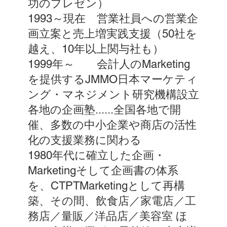
功のプレゼン）
1993～現在 営業社員への営業企
画立案と売上増実践支援（50社を
越え、10年以上関与社も）
1999年～ 会計人のMarketing
を提供するJMMO日本マーケティ
ング・マネジメント研究機構設立
各地の企画塾......全国各地で開
催、多数の中小企業や商店の活性
化の支援業務に関わる
1980年代に確立した企画・
Marketingそして企画書の体系
を、CTPTMarketingとして再構
築、その間、飲食店／家電店／工
務店／量販／洋品店／美容室 ほ