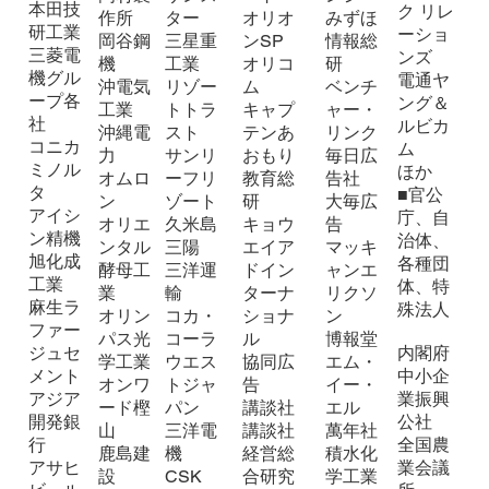
本田技
ク リレ
作所
ター
オリオ
みずほ
研工業
ーショ
岡谷鋼
三星重
ンSP
情報総
三菱電
ンズ
機
工業
オリコ
研
機グル
電通ヤ
沖電気
リゾー
ム
ベンチ
ープ各
ング＆
工業
トトラ
キャプ
ャー・
社
ルビカ
沖縄電
スト
テンあ
リンク
コニカ
ム
力
サンリ
おもり
毎日広
ミノル
ほか
オムロ
ーフリ
教育総
告社
タ
■官公
ン
ゾート
研
大毎広
アイシ
庁、自
オリエ
久米島
キョウ
告
ン精機
治体、
ンタル
三陽
エイア
マッキ
旭化成
各種団
酵母工
三洋運
ドイン
ャンエ
工業
体、特
業
輸
ターナ
リクソ
麻生ラ
殊法人
オリン
コカ・
ショナ
ン
ファー
パス光
コーラ
ル
博報堂
ジュセ
内閣府
学工業
ウエス
協同広
エム・
メント
中小企
オンワ
トジャ
告
イー・
アジア
業振興
ード樫
パン
講談社
エル
開発銀
公社
山
三洋電
講談社
萬年社
行
全国農
鹿島建
機
経営総
積水化
アサヒ
業会議
設
CSK
合研究
学工業