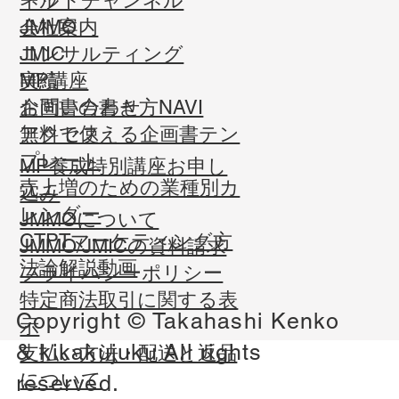
ール
ネットチャンネル
会社案内
JMMO
コンサルティング
JMIC
実績
MP講座
お問い合わせ
企画書の書き方NAVI
​アクセス
無料で使える企画書テン
プレート
MP養成特別講座お申し
売上増のための業種別カ
込み
レンダー
JMMOについて
CTPTマーケティング方
JMMO/JMICの資料請求
法論解説動画
​プライバシーポリシー
​特定商法取引に関する表
Copyright © Takahashi Kenko
示
&
kikakujuku
All rights
​支払い方法・配送と返品
について
reserved.