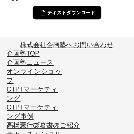
テキストダウンロード
​株式会社企画塾へお問い合わせ
企画塾TOP
企画塾ニュース
オンラインショッ
プ
CTPTマーケティ
ング
CTPTマーケティ
ング事例
高橋憲行プロフィ
高橋憲行の著書のご紹介