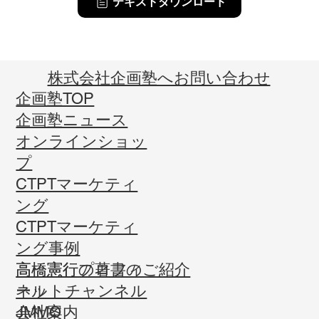
テキストダウンロード
​株式会社企画塾へお問い合わせ
企画塾TOP
企画塾ニュース
オンラインショッ
プ
CTPTマーケティ
ング
CTPTマーケティ
ング事例
高橋憲行プロフィ
高橋憲行の著書のご紹介
ール
ネットチャンネル
会社案内
JMMO