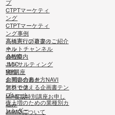
プ
CTPTマーケティ
ング
CTPTマーケティ
ング事例
高橋憲行プロフィ
高橋憲行の著書のご紹介
ール
ネットチャンネル
会社案内
JMMO
コンサルティング
JMIC
実績
MP講座
お問い合わせ
企画書の書き方NAVI
​アクセス
無料で使える企画書テン
プレート
MP養成特別講座お申し
売上増のための業種別カ
込み
レンダー
JMMOについて