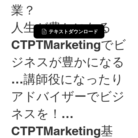
業？
人生が豊かになる
テキストダウンロード
CTPTMarketingでビ
ジネスが豊かになる
…講師役になったり
アドバイザーでビジ
ネスを！…
CTPTMarketing基