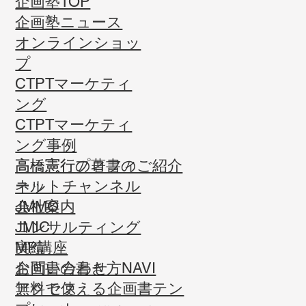
企画塾TOP
企画塾ニュース
オンラインショッ
プ
CTPTマーケティ
ング
CTPTマーケティ
ング事例
高橋憲行プロフィ
高橋憲行の著書のご紹介
ール
ネットチャンネル
会社案内
JMMO
コンサルティング
JMIC
実績
MP講座
お問い合わせ
企画書の書き方NAVI
​アクセス
無料で使える企画書テン