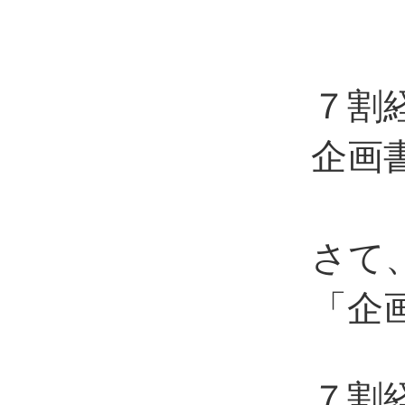
７割
企画
さて
「企
７割