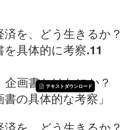
経済を、どう生きるか？
書を具体的に考察.11
、企画書とはなにか
テキストダウンロード
画書の具体的な考察」
経済を、どう生きるか？