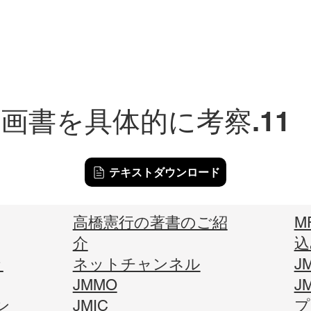
画書を具体的に考察.11
テキストダウンロード
高橋憲行の著書のご紹
M
介
込
ッ
ネットチャンネル
J
JMMO
J
ン
JMIC
​