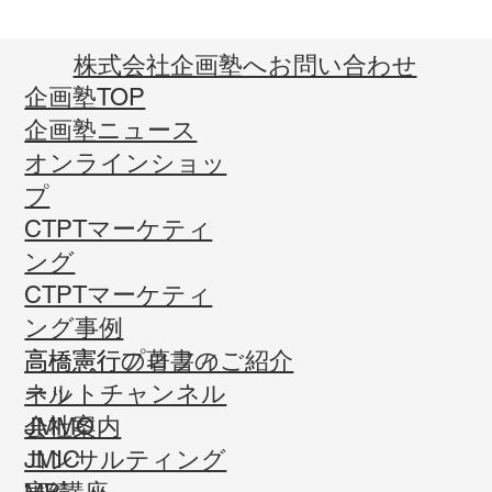
​株式会社企画塾へお問い合わせ
企画塾TOP
企画塾ニュース
オンラインショッ
プ
CTPTマーケティ
ング
CTPTマーケティ
ング事例
高橋憲行プロフィ
高橋憲行の著書のご紹介
ール
ネットチャンネル
会社案内
JMMO
コンサルティング
JMIC