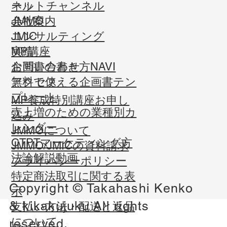
ール
ネットチャンネル
会社案内
JMMO
コンサルティング
JMIC
実績
MP講座
お問い合わせ
企画書の書き方NAVI
​アクセス
無料で使える企画書テン
プレート
MP養成特別講座お申し
売上増のための業種別カ
込み
レンダー
JMMOについて
CTPTマーケティング方
JMMO/JMICの資料請求
法論解説動画
​プライバシーポリシー
​特定商法取引に関する表
Copyright © Takahashi Kenko
示
&
kikakujuku
All rights
​支払い方法・配送と返品
について
reserved.