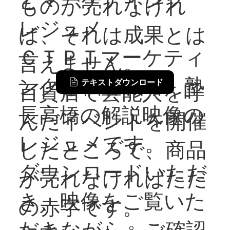
ものが売れなけれ
レジュメ
ば、それは成果とは
ＣＴＰＴマーケティ
言えません。
ングと個客戦略 塾
テキストダウンロード
百貨店で芸能人を呼
長高橋の解説映像の
んだイベントを開催
レジュメです。
したところで、商品
ダウンロードいただ
が売れなければただ
き、映像をご覧いた
の赤字です。
だきながら、ご確認