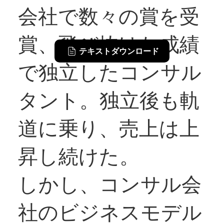
会社で数々の賞を受
賞、飛び抜けた成績
テキストダウンロード
で独立したコンサル
タント。独立後も軌
道に乗り、売上は上
昇し続けた。
しかし、コンサル会
社のビジネスモデル