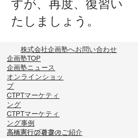
すが、再度、復習い
たしましょう。
​株式会社企画塾へお問い合わせ
企画塾TOP
企画塾ニュース
オンラインショッ
プ
CTPTマーケティ
ング
CTPTマーケティ
ング事例
高橋憲行プロフィ
高橋憲行の著書のご紹介