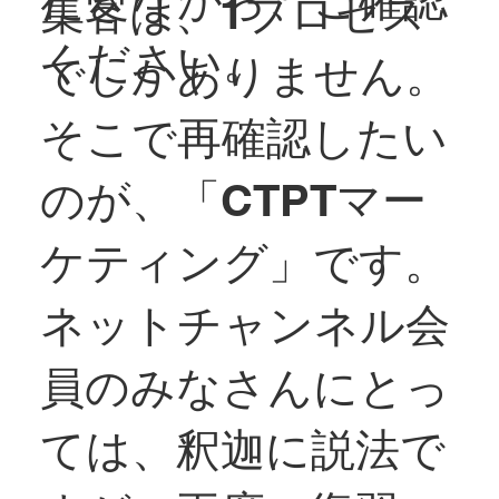
集客は、1プロセス
ください。
でしかありません。
そこで再確認したい
のが、「CTPTマー
ケティング」です。
ネットチャンネル会
員のみなさんにとっ
ては、釈迦に説法で