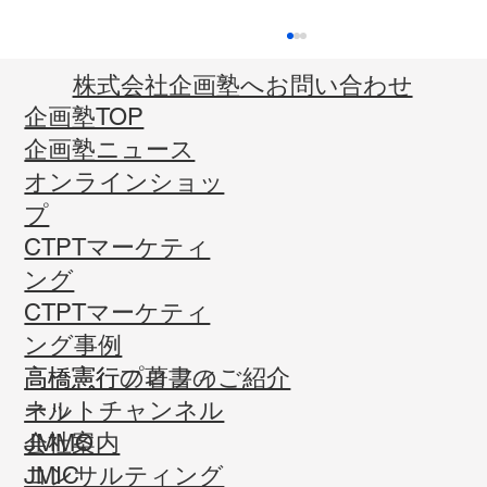
​株式会社企画塾へお問い合わせ
企画塾TOP
企画塾ニュース
オンラインショッ
プ
CTPTマーケティ
ング
2026年2月JMMO月例会を公開しました！
CTPTマーケティ
ング事例
高橋憲行プロフィ
高橋憲行の著書のご紹介
ール
ネットチャンネル
会社案内
JMMO
コンサルティング
JMIC