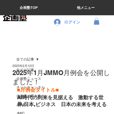
企画塾TOP
他メニュー
ログイン
全ての記事
2025年2月12日
全ての記事
2025年1月JMMO月例会を公開し
企画塾ニュース
ました！
ネットチャンネル
■月例会タイトル■
企画書の書き方！
AI時代の到来を見据える　激動する世
界,日本,ビジネス　日本の未来を考える
JMMO
JMIC