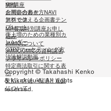
実績
MP講座
お問い合わせ
企画書の書き方NAVI
​アクセス
無料で使える企画書テン
プレート
MP養成特別講座お申し
売上増のための業種別カ
込み
レンダー
JMMOについて
CTPTマーケティング方
JMMO/JMICの資料請求
法論解説動画
​プライバシーポリシー
​特定商法取引に関する表
Copyright © Takahashi Kenko
示
&
kikakujuku
All rights
​支払い方法・配送と返品
について
reserved.