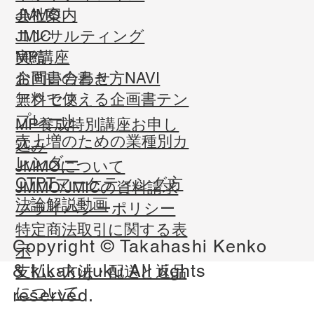
会社案内
JMMO
コンサルティング
JMIC
実績
MP講座
お問い合わせ
企画書の書き方NAVI
​アクセス
無料で使える企画書テン
プレート
MP養成特別講座お申し
売上増のための業種別カ
込み
レンダー
JMMOについて
CTPTマーケティング方
JMMO/JMICの資料請求
法論解説動画
​プライバシーポリシー
​特定商法取引に関する表
Copyright © Takahashi Kenko
示
&
kikakujuku
All rights
​支払い方法・配送と返品
について
reserved.