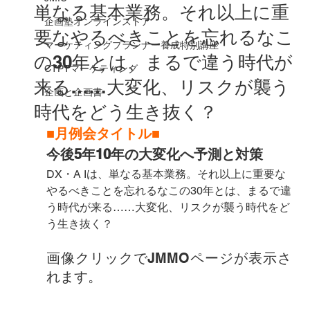
単なる基本業務。それ以上に重
企画塾オンラインストア
要なやるべきことを忘れるな こ
マーケティングプランナー養成特別講座
の30年とは、まるで違う時代が
CTPTマーケティング
来る……大変化、リスクが襲う
企画と企画書
時代をどう生き抜く？
■月例会タイトル■
今後5年10年の大変化へ予測と対策
DX・A Iは、単なる基本業務。それ以上に重要な
やるべきことを忘れるなこの30年とは、まるで違
う時代が来る……大変化、リスクが襲う時代をど
う生き抜く？
画像クリックでJMMOページが表示さ
れます。