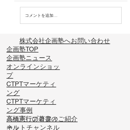
コメントを追加…
人生企画の講座で未来を描く
​株式会社企画塾へお問い合わせ
企画塾TOP
企画塾ニュース
オンラインショッ
プ
CTPTマーケティ
ング
CTPTマーケティ
ング事例
高橋憲行プロフィ
高橋憲行の著書のご紹介
ール
ネットチャンネル