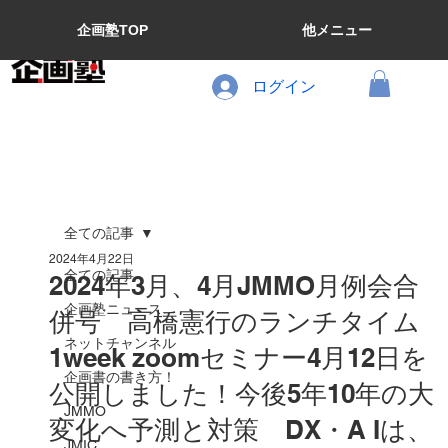
企画塾TOP
他メニュー
ログイン
全ての記事
2024年4月22日
全ての記事
2024年3月、4月JMMO月例会合
企画塾ニュース
併号 高橋憲行のランチタイム
ネットチャンネル
1week zoomセミナー4月12日を
企画書の書き方！
公開しました！今後5年10年の大
JMMO
変化へ予測と対策 DX・A Iは、
JMIC