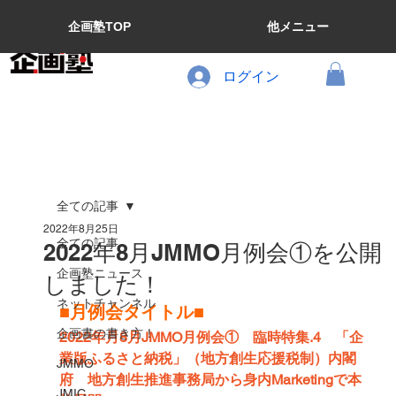
企画塾TOP
他メニュー
ログイン
全ての記事
2022年8月25日
全ての記事
2022年8月JMMO月例会①を公開
企画塾ニュース
しました！
ネットチャンネル
■月例会タイトル■
企画書の書き方！
2022年月8月JMMO月例会①　臨時特集.4　「企
業版ふるさと納税」（地方創生応援税制）内閣
JMMO
府　地方創生推進事務局から身内Marketingで本
JMIC