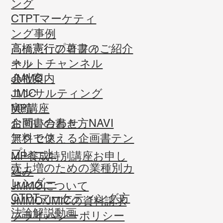
ング
CTPTマーケティ
ング事例
高橋憲行プロフィ
高橋憲行の著書のご紹介
ール
ネットチャンネル
会社案内
JMMO
コンサルティング
JMIC
実績
MP講座
お問い合わせ
企画書の書き方NAVI
​アクセス
無料で使える企画書テン
プレート
MP養成特別講座お申し
売上増のための業種別カ
込み
レンダー
JMMOについて
CTPTマーケティング方
JMMO/JMICの資料請求
法論解説動画
​プライバシーポリシー