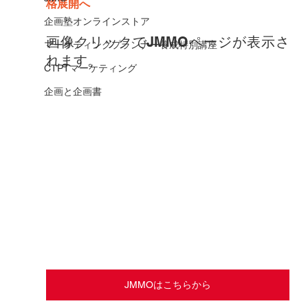
格展開へ
企画塾オンラインストア
画像クリックでJMMOページが表示さ
マーケティングプランナー養成特別講座
れます。
CTPTマーケティング
企画と企画書
JMMOはこちらから