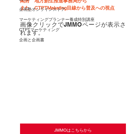
閣府　地方創生推進事務局から
また、CTPTMaketing目線から普及への視点
企画塾オンラインストア
マーケティングプランナー養成特別講座
画像クリックでJMMOページが表示さ
CTPTマーケティング
れます。
企画と企画書
JMMOはこちらから