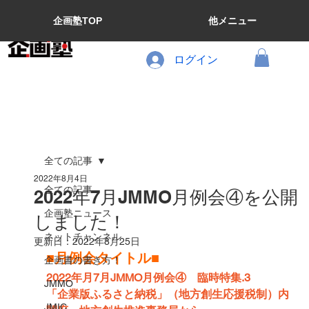
企画塾TOP
他メニュー
ログイン
全ての記事
2022年8月4日
全ての記事
2022年7月JMMO月例会④を公開
企画塾ニュース
しました！
ネットチャンネル
更新日：
2022年8月25日
■月例会タイトル■
企画書の書き方！
2022年月7月JMMO月例会④　臨時特集.3　
JMMO
「企業版ふるさと納税」（地方創生応援税制）内
JMIC