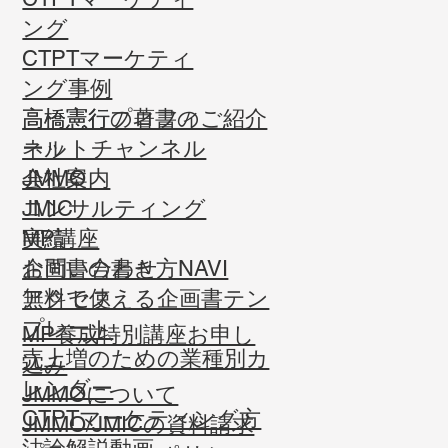
ング
CTPTマーケティ
ング事例
高橋憲行プロフィ
高橋憲行の著書のご紹介
ール
ネットチャンネル
会社案内
JMMO
コンサルティング
JMIC
実績
MP講座
お問い合わせ
企画書の書き方NAVI
​アクセス
無料で使える企画書テン
プレート
MP養成特別講座お申し
売上増のための業種別カ
込み
レンダー
JMMOについて
CTPTマーケティング方
JMMO/JMICの資料請求